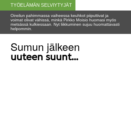
TYÖELÄMÄN SELVIYTYJÄT
Oireilun pahimmassa vaiheessa keuhkot piiputtivat ja
voimat olivat vähissä, minkä Pirkko Moisio huomasi myös
metsässä kulkiessaan. Nyt liikkuminen sujuu huomattavasti
helpommin.
Sumun jälkeen
uuteen suunt…